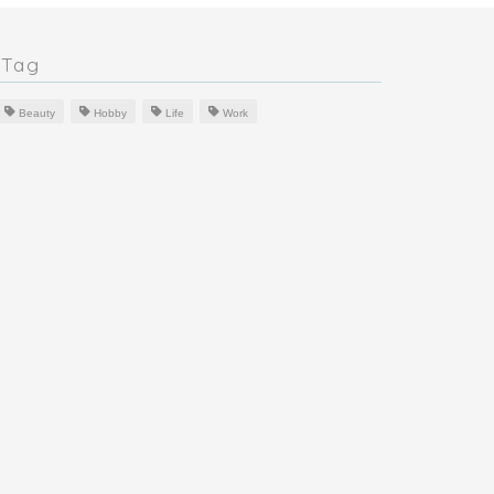
Tag
Beauty
Hobby
Life
Work