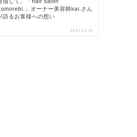
目指して。「hair salon
nai
Komorebi.」オーナー美容師kai.さん
ルがで
が語るお客様への想い
2021.02.13